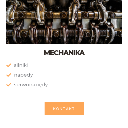
MECHANIKA
silniki
napedy
serwonapędy
KONTAKT