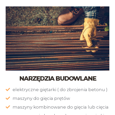
NARZĘDZIA BUDOWLANE
elektryczne giętarki ( do zbrojenia betonu )
maszyny do gięcia prętów
maszyny kombinowane do gięcia lub cięcia