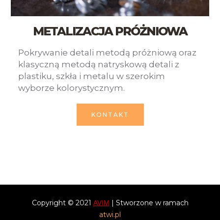
METALIZACJA PRÓŻNIOWA
Pokrywanie detali metodą próżniową oraz
klasyczną metodą natryskową detali z
plastiku, szkła i metalu w szerokim
wyborze kolorystycznym.
KONTAKT
Copyright © 2021
| Stworzone w ramach
AVIM
atwi.pl