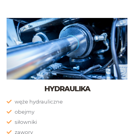
HYDRAULIKA
węże hydrauliczne
obejmy
siłowniki
zawory